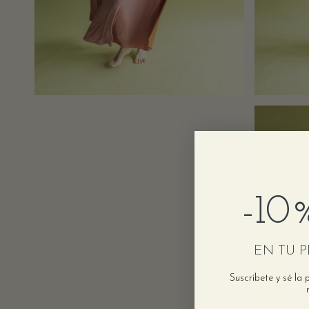
-10
EN TU 
Suscríbete y sé la 